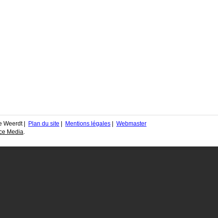
e Weerdt |
Plan du site
|
Mentions légales
|
Webmaster
ce Media
.