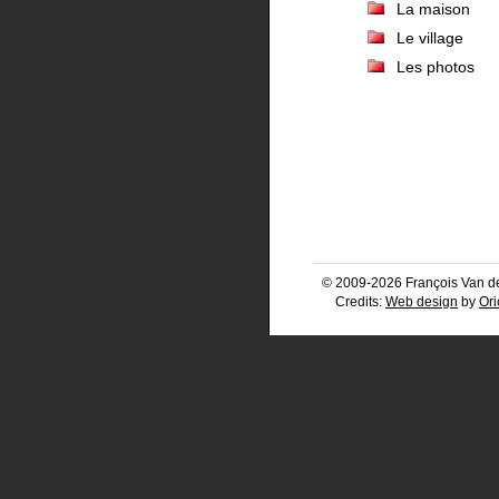
La maison
Le village
Les photos
© 2009-2026 François Van d
Credits:
Web design
by
Ori